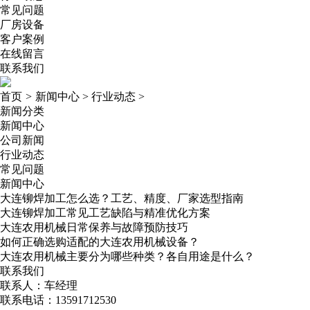
常见问题
厂房设备
客户案例
在线留言
联系我们
首页
>
新闻中心
>
行业动态
>
新闻分类
新闻中心
公司新闻
行业动态
常见问题
新闻中心
大连铆焊加工怎么选？工艺、精度、厂家选型指南
大连铆焊加工常见工艺缺陷与精准优化方案
大连农用机械日常保养与故障预防技巧
如何正确选购适配的大连农用机械设备？
大连农用机械主要分为哪些种类？各自用途是什么？
联系我们
联系人：车经理
联系电话：13591712530