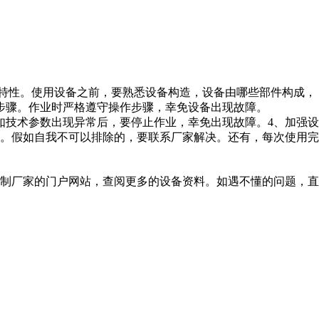
和特性。使用设备之前，要熟悉设备构造，设备由哪些部件构成，
步骤。作业时严格遵守操作步骤，幸免设备出现故障。
如技术参数出现异常后，要停止作业，幸免出现故障。4、加强设
。假如自我不可以排除的，要联系厂家解决。还有，每次使用完
制厂家的门户网站，查阅更多的设备资料。如遇不懂的问题，直