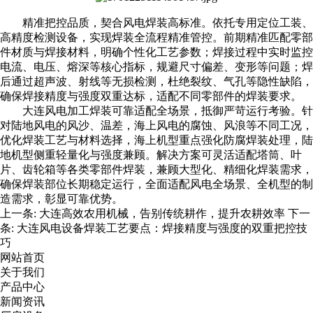
精准把控品质，契合风电焊装高标准。依托专用定位工装、
高精度检测设备，实现焊装全流程精准管控。前期精准匹配零部
件材质与焊接材料，明确个性化工艺参数；焊接过程中实时监控
电流、电压、熔深等核心指标，规避尺寸偏差、变形等问题；焊
后通过超声波、射线等无损检测，杜绝裂纹、气孔等隐性缺陷，
确保焊接精度与强度双重达标，适配不同零部件的焊装要求。
大连风电加工焊装
可靠适配全场景，抵御严苛运行考验。针
对陆地风电的风沙、温差，海上风电的腐蚀、风浪等不同工况，
优化焊装工艺与材料选择，海上机型重点强化防腐焊装处理，陆
地机型侧重轻量化与强度兼顾。解决方案可灵活适配塔筒、叶
片、齿轮箱等各类零部件焊装，兼顾大型化、精细化焊装需求，
确保焊装部位长期稳定运行，全面适配风电全场景、全机型的制
造需求，彰显可靠优势。
上一条:
大连高效农用机械，告别传统耕作，提升农耕效率
下一
条:
大连风电设备焊装工艺要点：焊接精度与强度的双重把控技
巧
网站首页
关于我们
产品中心
新闻资讯