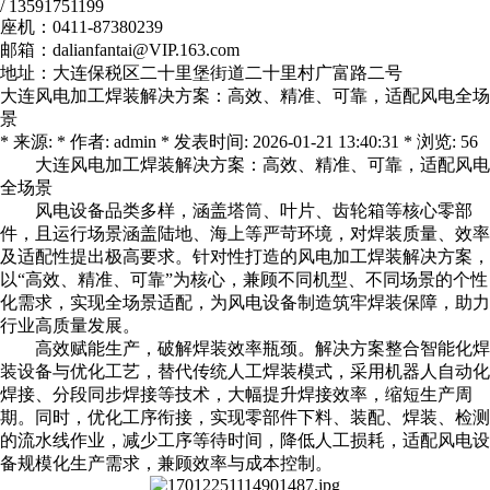
/ 13591751199
座机：0411-87380239
邮箱：dalianfantai@VIP.163.com
地址：大连保税区二十里堡街道二十里村广富路二号
大连风电加工焊装解决方案：高效、精准、可靠，适配风电全场
景
* 来源: * 作者: admin * 发表时间: 2026-01-21 13:40:31 * 浏览: 56
大连风电加工焊装
解决方案：高效、精准、可靠，适配风电
全场景
风电设备品类多样，涵盖塔筒、叶片、齿轮箱等核心零部
件，且运行场景涵盖陆地、海上等严苛环境，对焊装质量、效率
及适配性提出极高要求。针对性打造的风电加工焊装解决方案，
以“高效、精准、可靠”为核心，兼顾不同机型、不同场景的个性
化需求，实现全场景适配，为风电设备制造筑牢焊装保障，助力
行业高质量发展。
高效赋能生产，破解焊装效率瓶颈。解决方案整合智能化焊
装设备与优化工艺，替代传统人工焊装模式，采用机器人自动化
焊接、分段同步焊接等技术，大幅提升焊接效率，缩短生产周
期。同时，优化工序衔接，实现零部件下料、装配、焊装、检测
的流水线作业，减少工序等待时间，降低人工损耗，适配风电设
备规模化生产需求，兼顾效率与成本控制。