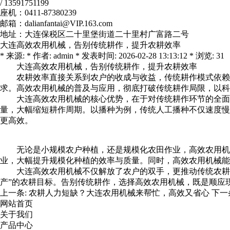
/ 13591751199
座机：0411-87380239
邮箱：dalianfantai@VIP.163.com
地址：大连保税区二十里堡街道二十里村广富路二号
大连高效农用机械，告别传统耕作，提升农耕效率
* 来源: * 作者: admin * 发表时间: 2026-02-28 13:13:12 * 浏览: 31
大连高效农用机械
，告别传统耕作，提升农耕效率
农耕效率直接关系到农户的收成与收益，传统耕作模式依赖
求。高效农用机械的普及与应用，彻底打破传统耕作局限，以科
大连高效农用机械
的核心优势，在于对传统耕作环节的全面
量，大幅缩短耕作周期。以播种为例，传统人工播种不仅速度慢
更高效。
无论是小规模农户种植，还是规模化农田作业，高效农用机
业，大幅提升规模化种植的效率与质量。同时，高效农用机械能
大连高效农用机械
不仅解放了农户的双手，更推动传统农耕
产”的农耕目标。告别传统耕作，选择高效农用机械，既是顺应
上一条:
农耕人力短缺？大连农用机械来帮忙，高效又省心
下一
网站首页
关于我们
产品中心